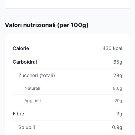
Valori nutrizionali (per 100g)
Calorie
430 kcal
Carboidrati
65g
Zuccheri (totali)
28g
Naturali
8.0g
Aggiunti
20g
Fibre
3g
Solubili
0.9g