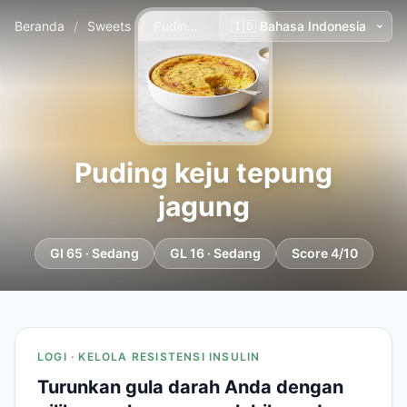
Beranda
/
Sweets
/
Puding keju tepung jagung
Puding keju tepung
jagung
GI 65 · Sedang
GL 16 · Sedang
Score 4/10
LOGI · KELOLA RESISTENSI INSULIN
Turunkan gula darah Anda dengan