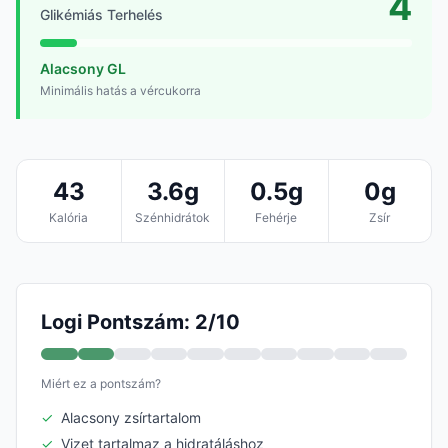
4
Glikémiás Terhelés
Alacsony GL
Minimális hatás a vércukorra
43
3.6g
0.5g
0g
Kalória
Szénhidrátok
Fehérje
Zsír
Logi Pontszám: 2/10
Miért ez a pontszám?
✓
Alacsony zsírtartalom
✓
Vizet tartalmaz a hidratáláshoz