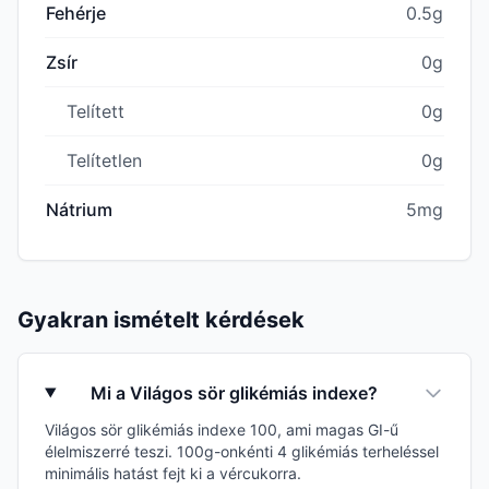
Fehérje
0.5g
Zsír
0g
Telített
0g
Telítetlen
0g
Nátrium
5mg
Gyakran ismételt kérdések
Mi a Világos sör glikémiás indexe?
Világos sör glikémiás indexe 100, ami magas GI-ű
élelmiszerré teszi. 100g-onkénti 4 glikémiás terheléssel
minimális hatást fejt ki a vércukorra.