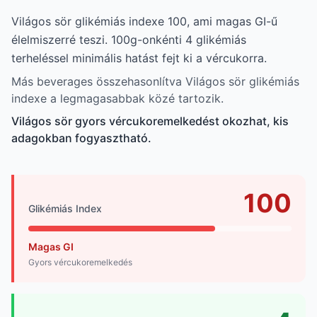
Világos sör glikémiás indexe 100, ami magas GI-ű
élelmiszerré teszi. 100g-onkénti 4 glikémiás
terheléssel minimális hatást fejt ki a vércukorra.
Más beverages összehasonlítva Világos sör glikémiás
indexe a legmagasabbak közé tartozik.
Világos sör gyors vércukoremelkedést okozhat, kis
adagokban fogyasztható.
100
Glikémiás Index
Magas GI
Gyors vércukoremelkedés