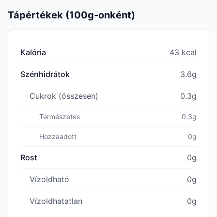
Tápértékek (100g-onként)
Kalória
43 kcal
Szénhidrátok
3.6g
Cukrok (összesen)
0.3g
Természetes
0.3g
Hozzáadott
0g
Rost
0g
Vízoldható
0g
Vízoldhatatlan
0g