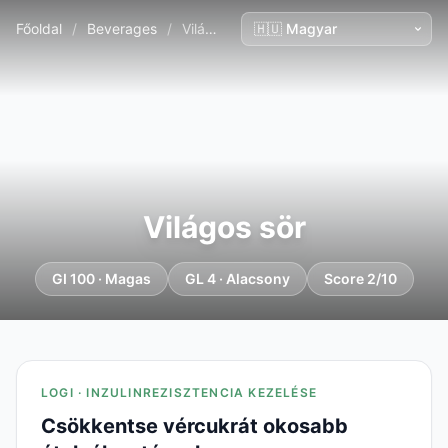
Főoldal
/
Beverages
/
Világos sör
Világos sör
GI 100 · Magas
GL 4 · Alacsony
Score 2/10
LOGI · INZULINREZISZTENCIA KEZELÉSE
Csökkentse vércukrát okosabb