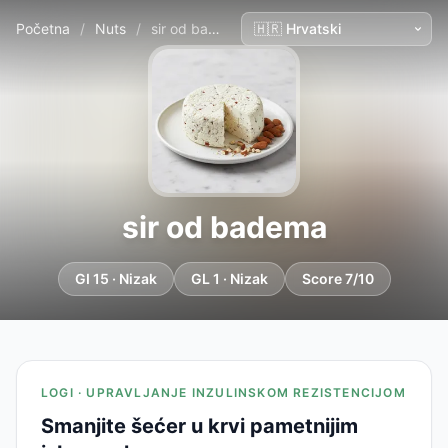
Početna
/
Nuts
/
sir od badema
sir od badema
GI 15 · Nizak
GL 1 · Nizak
Score 7/10
LOGI · UPRAVLJANJE INZULINSKOM REZISTENCIJOM
Smanjite šećer u krvi pametnijim