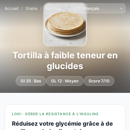
Accueil
/
Grains
/
Tortilla à faible teneur en glucides
Tortilla à faible teneur en
glucides
GI 35 · Bas
GL 12 · Moyen
Score 7/10
LOGI · GÉRER LA RÉSISTANCE À L'INSULINE
Réduisez votre glycémie grâce à de