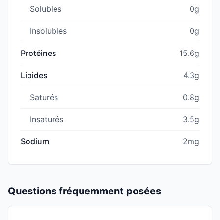
Solubles
0g
Insolubles
0g
Protéines
15.6g
Lipides
4.3g
Saturés
0.8g
Insaturés
3.5g
Sodium
2mg
Questions fréquemment posées