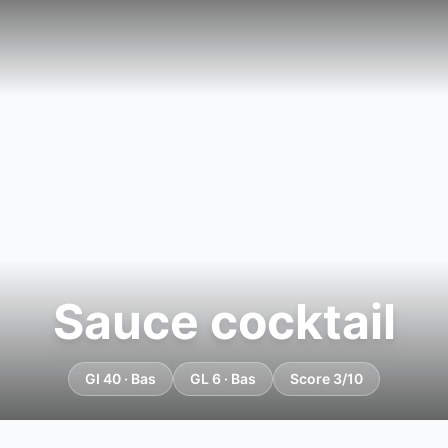
Sauce cocktail
GI 40 · Bas
GL 6 · Bas
Score 3/10