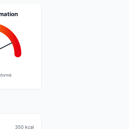
mation
sformé
350 kcal