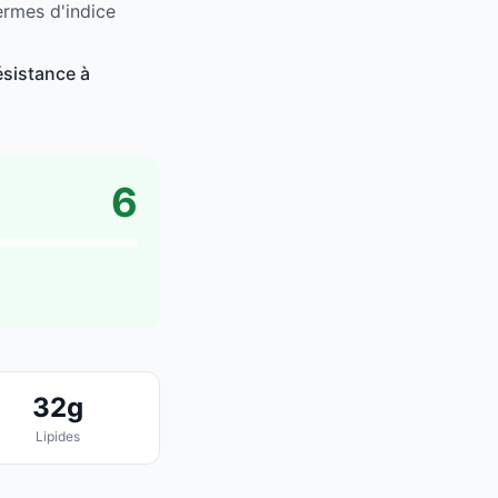
ermes d'indice
ésistance à
6
32g
Lipides