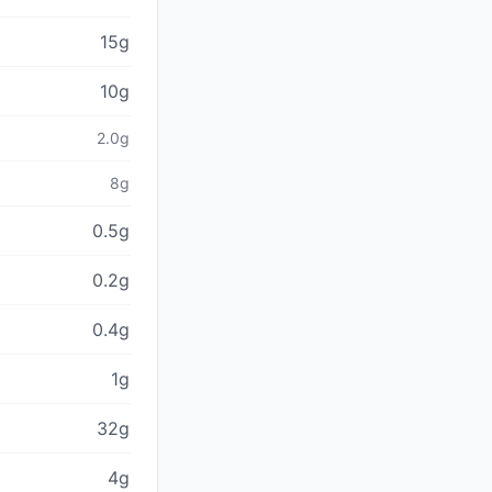
15g
10g
2.0g
8g
0.5g
0.2g
0.4g
1g
32g
4g