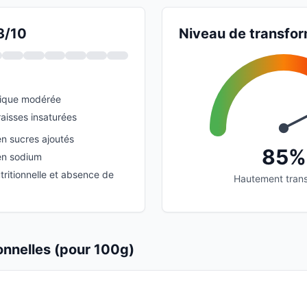
3/10
Niveau de transfor
ique modérée
aisses insaturées
en sucres ajoutés
85%
en sodium
utritionnelle et absence de
Hautement tran
ionnelles (pour 100g)