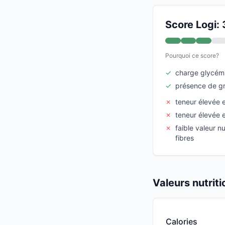
Score Logi: 
Pourquoi ce score?
✓
charge glycém
✓
présence de gr
✗
teneur élevée 
✗
teneur élevée 
✗
faible valeur n
fibres
Valeurs nutrit
Calories