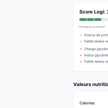
Score Logi: 
Pourquoi ce score?
✓
Source de prot
✓
Faible teneur 
✗
Charge glycémi
✗
Indice glycémi
✗
Faible teneur e
Valeurs nutrit
Calories