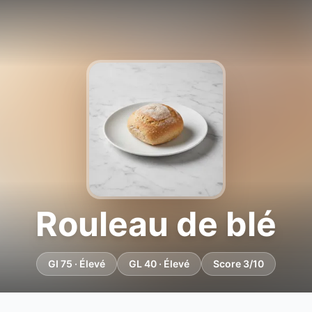
Rouleau de blé
GI 75 · Élevé
GL 40 · Élevé
Score 3/10