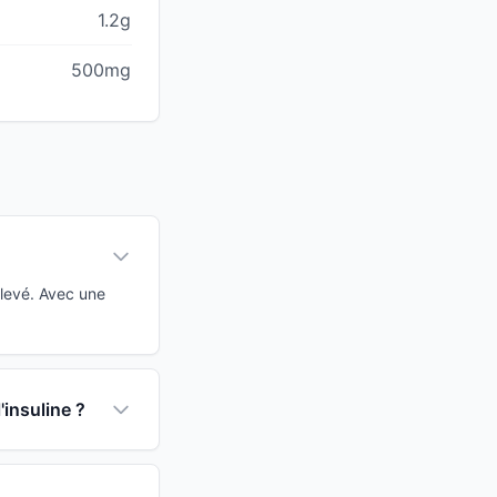
1.2g
500mg
élevé. Avec une
'insuline ?