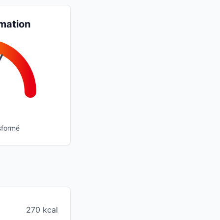
mation
sformé
270 kcal