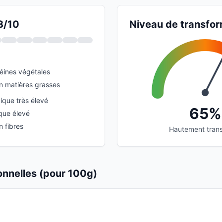
3/10
Niveau de transfor
éines végétales
en matières grasses
que très élevé
65%
que élevé
n fibres
Hautement tran
ionnelles (pour 100g)