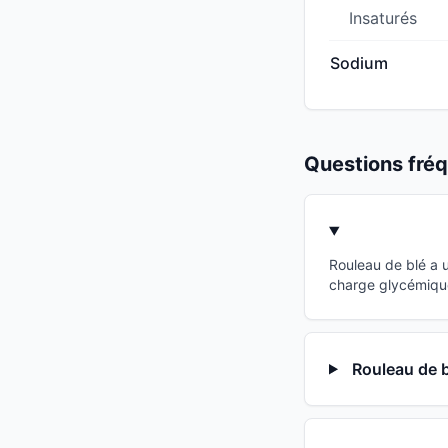
Insaturés
Sodium
Questions fr
Rouleau de blé a 
charge glycémique 
Rouleau de b