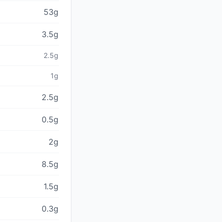
53g
3.5g
2.5g
1g
2.5g
0.5g
2g
8.5g
1.5g
0.3g