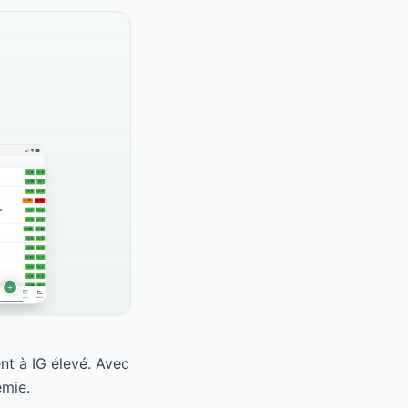
nt à IG élevé. Avec
émie.