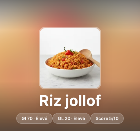
Riz jollof
GI 70 · Élevé
GL 20 · Élevé
Score 5/10