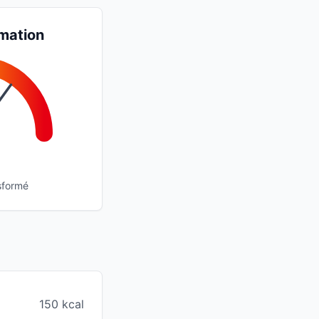
mation
sformé
150 kcal