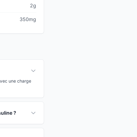
2g
350mg
 Avec une charge
suline ?