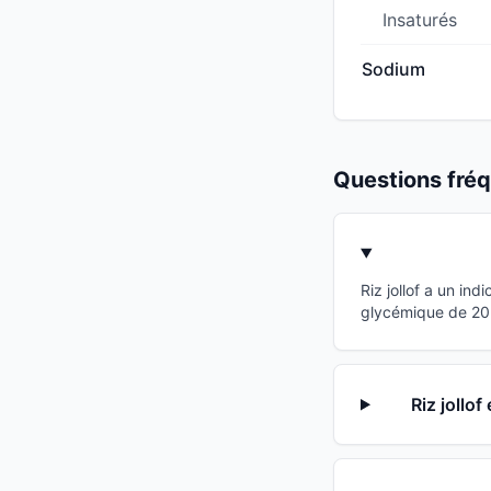
Insaturés
Sodium
Questions fr
Riz jollof a un in
glycémique de 20 p
Riz jollo