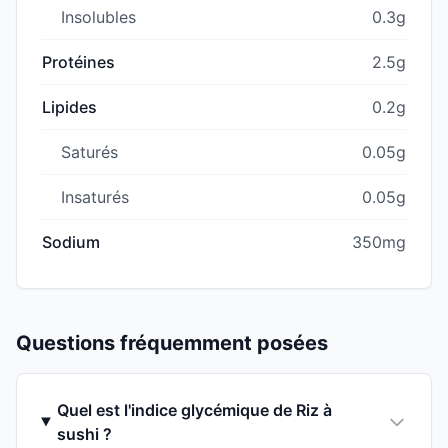
Insolubles
0.3g
Protéines
2.5g
Lipides
0.2g
Saturés
0.05g
Insaturés
0.05g
Sodium
350mg
Questions fréquemment posées
Quel est l'indice glycémique de Riz à
sushi ?