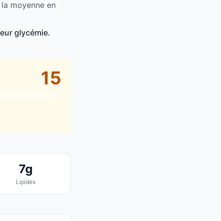
e la moyenne en
leur glycémie.
15
7g
Lipides