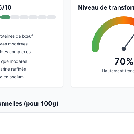
5/10
Niveau de transfor
rotéines de bœuf
ibres modérées
cides complexes
70%
ique modérée
farine raffinée
Hautement tran
e en sodium
ionnelles (pour 100g)