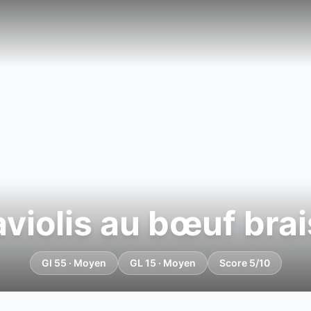
violis au bœuf bra
GI 55 · Moyen
GL 15 · Moyen
Score 5/10