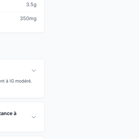
3.5g
350mg
ent à IG modéré.
tance à