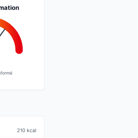
mation
sformé
210 kcal