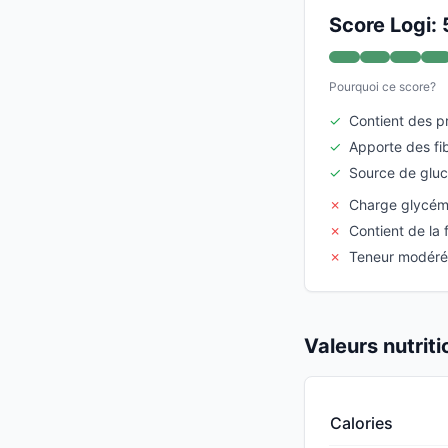
Score Logi: 
Pourquoi ce score?
✓
Contient des p
✓
Apporte des f
✓
Source de glu
✗
Charge glycém
✗
Contient de la 
✗
Teneur modéré
Valeurs nutrit
Calories