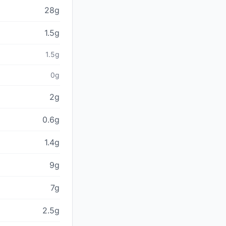
28g
1.5g
1.5g
0g
2g
0.6g
1.4g
9g
7g
2.5g