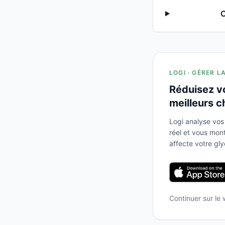
C
LOGI · GÉRER L
Réduisez v
meilleurs c
Logi analyse vos
réel et vous mo
affecte votre gl
Continuer sur le