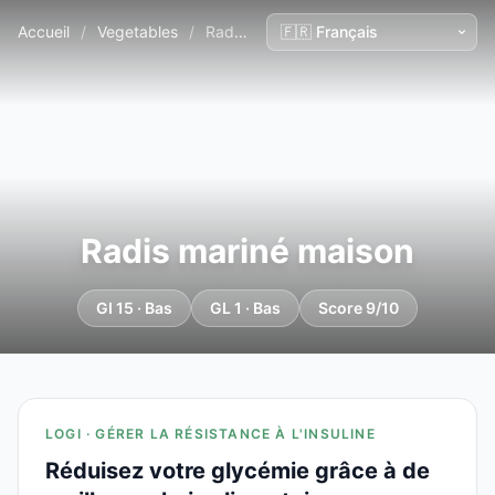
Accueil
/
Vegetables
/
Radis mariné maison
Radis mariné maison
GI 15 · Bas
GL 1 · Bas
Score 9/10
LOGI · GÉRER LA RÉSISTANCE À L'INSULINE
Réduisez votre glycémie grâce à de