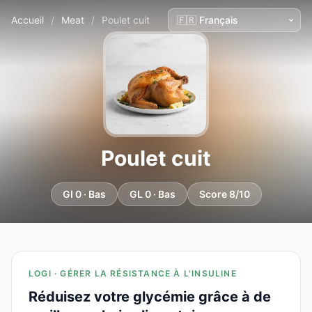
Accueil
/
Meat
/
Poulet cuit
Poulet cuit
GI 0 · Bas
GL 0 · Bas
Score 8/10
LOGI · GÉRER LA RÉSISTANCE À L'INSULINE
Réduisez votre glycémie grâce à de