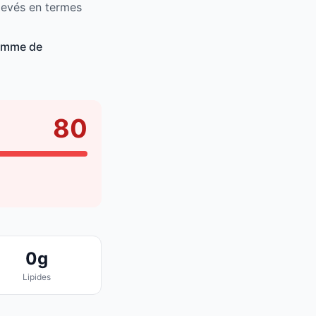
levés en termes
somme de
80
0g
Lipides