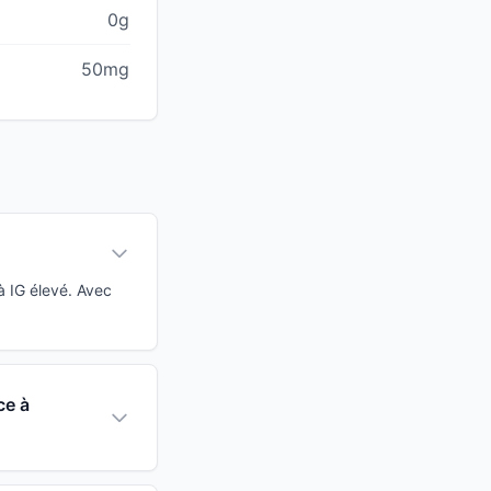
0g
50mg
à IG élevé. Avec
ce à