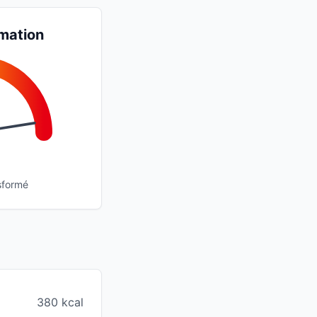
mation
sformé
380 kcal