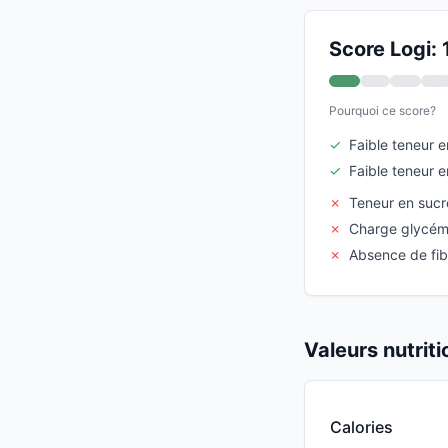
Score Logi: 
Pourquoi ce score?
✓
Faible teneur 
✓
Faible teneur 
✗
Teneur en suc
✗
Charge glycémi
✗
Absence de fib
Valeurs nutrit
Calories