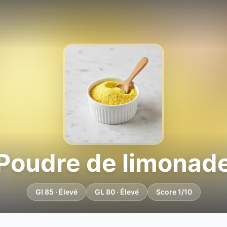
Poudre de limonad
GI 85 · Élevé
GL 80 · Élevé
Score 1/10