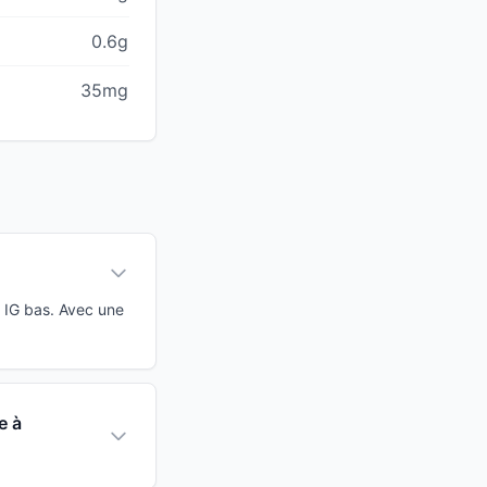
0.6g
35mg
 IG bas. Avec une
e à