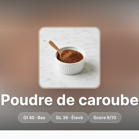
Poudre de caroube
GI 40 · Bas
GL 36 · Élevé
Score 6/10