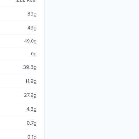
89g
49g
49.0g
0g
39.8g
11.9g
27.9g
4.6g
0.7g
0.1g