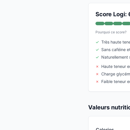
Score Logi: 
Pourquoi ce score?
✓
Très haute tene
✓
Sans caféine et
✓
Naturellement 
✗
Haute teneur e
✗
Charge glycémi
✗
Faible teneur e
Valeurs nutrit
Calories