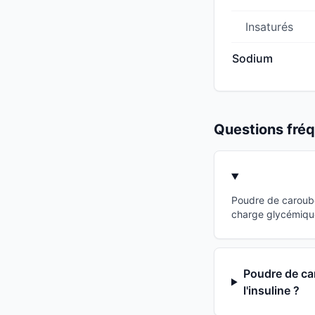
Insaturés
Sodium
Questions fr
Poudre de caroube
charge glycémique 
Poudre de car
l'insuline ?