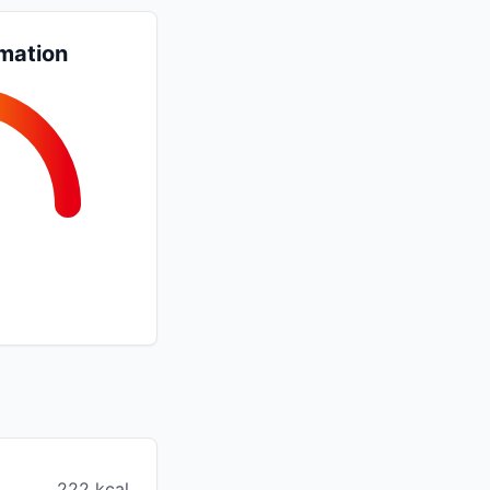
mation
222 kcal