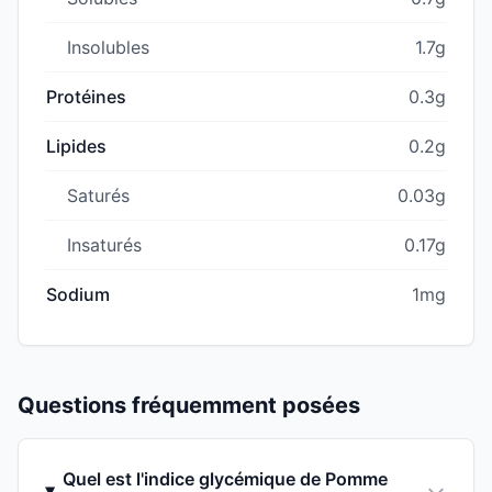
Insolubles
1.7g
Protéines
0.3g
Lipides
0.2g
Saturés
0.03g
Insaturés
0.17g
Sodium
1mg
Questions fréquemment posées
Quel est l'indice glycémique de Pomme