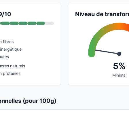
9/10
Niveau de transfor
n fibres
 énergétique
outés
5%
ucres naturels
n protéines
Minimal
ionnelles (pour 100g)