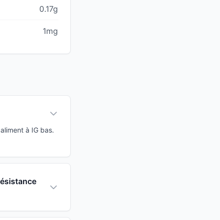
0.17g
1mg
aliment à IG bas.
résistance