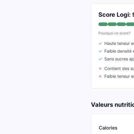
Score Logi: 
Pourquoi ce score?
✓
Haute teneur e
✓
Faible densité
✓
Sans sucres aj
✗
Contient des s
✗
Faible teneur e
Valeurs nutrit
Calories