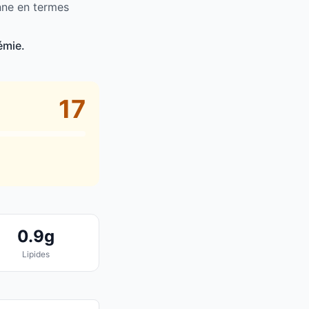
nne en termes
émie.
17
0.9g
Lipides