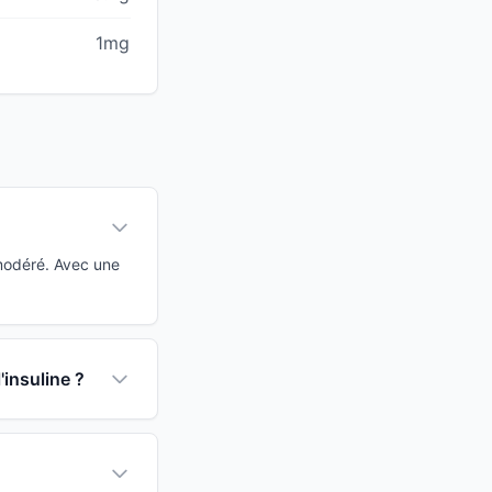
1mg
 modéré. Avec une
'insuline ?