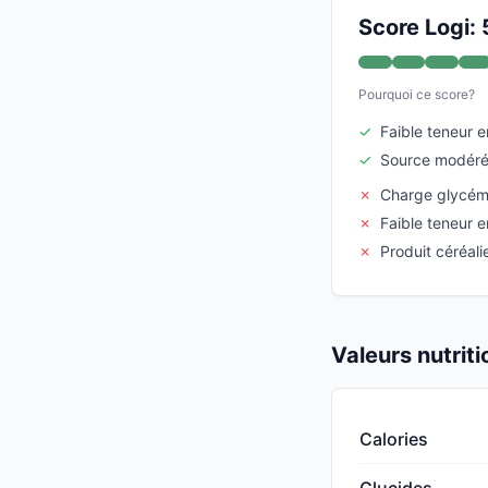
Score Logi: 
Pourquoi ce score?
✓
Faible teneur 
✓
Source modéré
✗
Charge glycém
✗
Faible teneur e
✗
Produit céréalie
Valeurs nutrit
Calories