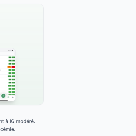
nt à IG modéré.
ycémie.