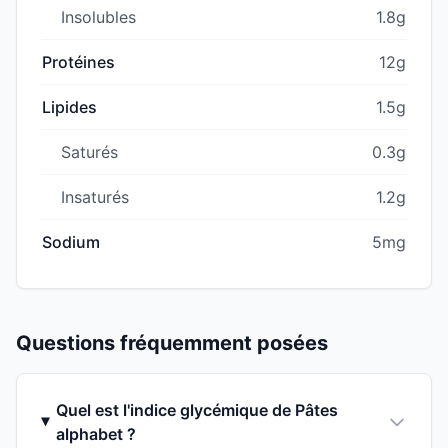
Insolubles
1.8g
Protéines
12g
Lipides
1.5g
Saturés
0.3g
Insaturés
1.2g
Sodium
5mg
Questions fréquemment posées
Quel est l'indice glycémique de Pâtes
alphabet ?