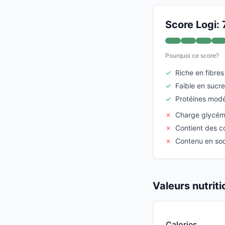
Score Logi: 
Pourquoi ce score?
✓
Riche en fibres
✓
Faible en sucre
✓
Protéines mod
✗
Charge glycém
✗
Contient des c
✗
Contenu en so
Valeurs nutrit
Calories