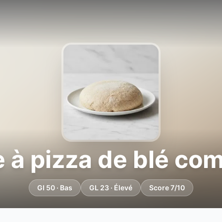
 à pizza de blé co
GI 50 · Bas
GL 23 · Élevé
Score 7/10