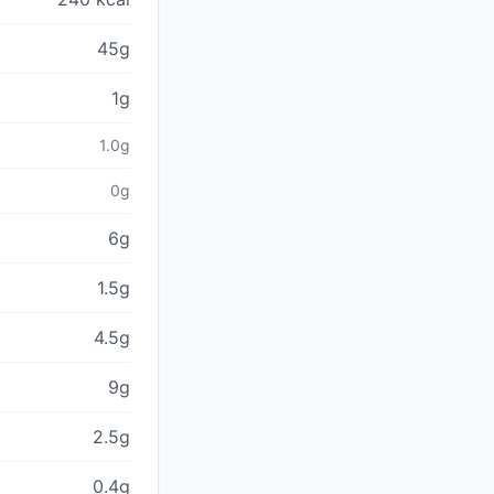
45g
1g
1.0g
0g
6g
1.5g
4.5g
9g
2.5g
0.4g