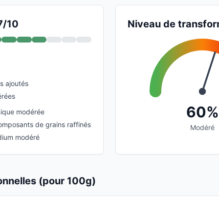
7/10
Niveau de transfor
s ajoutés
érées
60%
ique modérée
omposants de grains raffinés
Modéré
dium modéré
ionnelles (pour 100g)