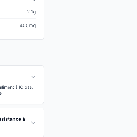
2.1g
400mg
aliment à IG bas.
e.
ésistance à