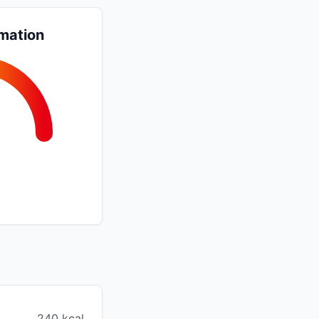
mation
240 kcal