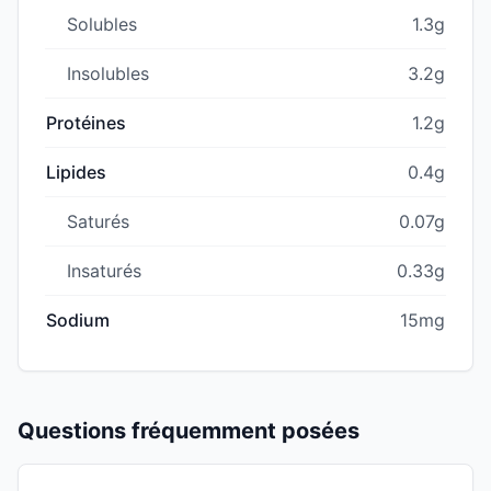
Solubles
1.3g
Insolubles
3.2g
Protéines
1.2g
Lipides
0.4g
Saturés
0.07g
Insaturés
0.33g
Sodium
15mg
Questions fréquemment posées