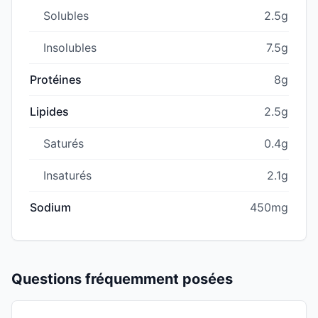
Solubles
2.5g
Insolubles
7.5g
Protéines
8g
Lipides
2.5g
Saturés
0.4g
Insaturés
2.1g
Sodium
450mg
Questions fréquemment posées