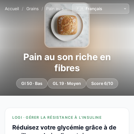
Accueil
/
Grains
/
Pain au son riche en fibres
Pain au son riche en
fibres
GI 50 · Bas
GL 19 · Moyen
Score 6/10
LOGI · GÉRER LA RÉSISTANCE À L'INSULINE
Réduisez votre glycémie grâce à de