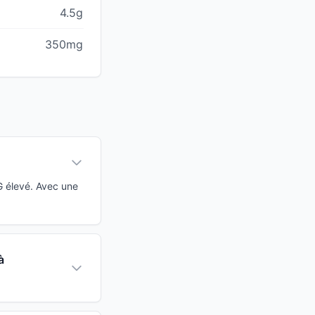
4.5g
350mg
G élevé. Avec une
à