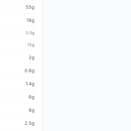
55g
18g
3.0g
15g
2g
0.6g
1.4g
6g
8g
2.5g