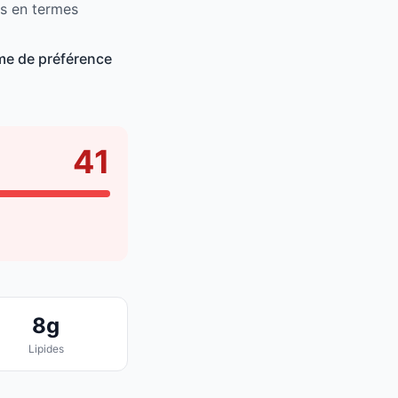
és en termes
me de préférence
41
8g
Lipides