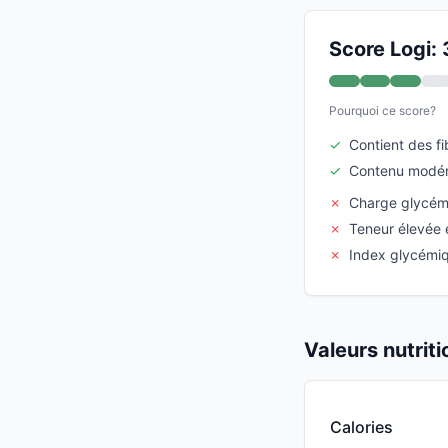
Score Logi: 
Pourquoi ce score?
✓
Contient des fi
✓
Contenu modér
✗
Charge glycémi
✗
Teneur élevée 
✗
Index glycémi
Valeurs nutrit
Calories