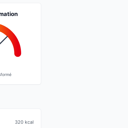
mation
sformé
320 kcal