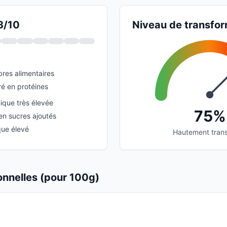
3/10
Niveau de transfor
bres alimentaires
é en protéines
que très élevée
75%
en sucres ajoutés
que élevé
Hautement tran
ionnelles (pour 100g)