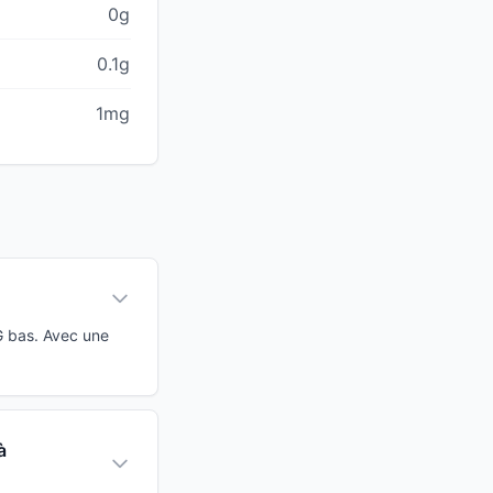
0g
0.1g
1mg
G bas. Avec une
à