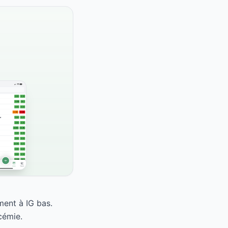
ment à IG bas.
cémie.