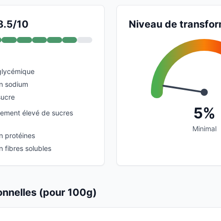
8.5/10
Niveau de transfor
glycémique
en sodium
sucre
5%
vement élevé de sucres
Minimal
n protéines
n fibres solubles
ionnelles (pour 100g)