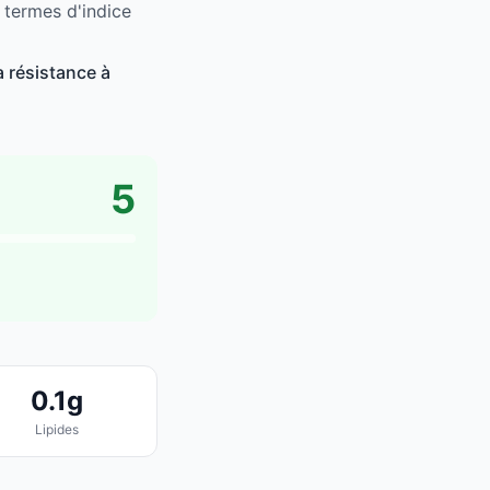
 termes d'indice
 résistance à
5
0.1g
Lipides