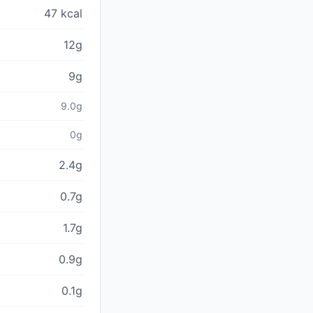
47 kcal
12g
9g
9.0g
0g
2.4g
0.7g
1.7g
0.9g
0.1g