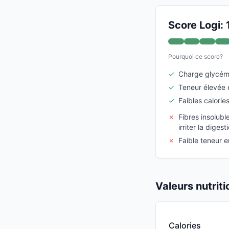
Score Logi:
Pourquoi ce score?
✓
Charge glycémi
✓
Teneur élevée 
✓
Faibles calorie
✗
Fibres insolub
irriter la diges
✗
Faible teneur e
Valeurs nutrit
Calories