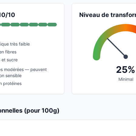
 10/10
Niveau de transfor
que très faible
en fibres
s et sucre
25%
les modérées — peuvent
tion sensible
Minimal
n protéines
ionnelles (pour 100g)