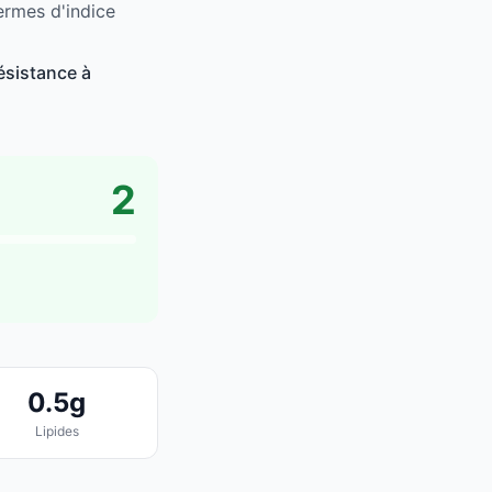
ermes d'indice
ésistance à
2
0.5g
Lipides