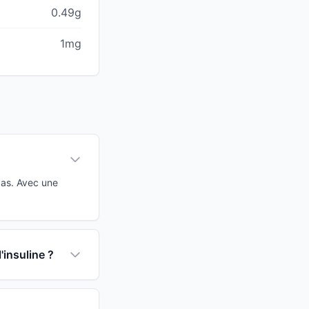
0.49g
1mg
bas. Avec une
'insuline ?