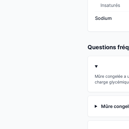
Insaturés
Sodium
Questions fr
Mûre congelée a u
charge glycémique
Mûre congelé