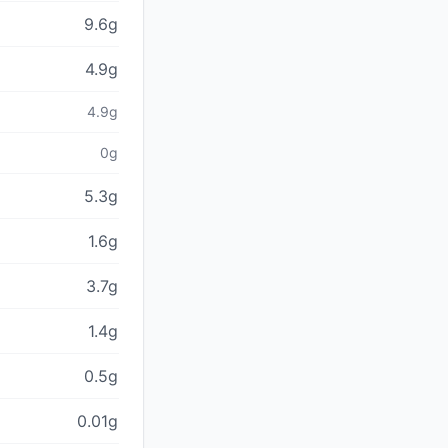
9.6g
4.9g
4.9g
0g
5.3g
1.6g
3.7g
1.4g
0.5g
0.01g