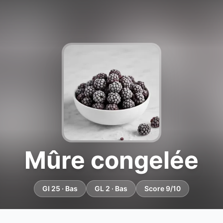
Mûre congelée
GI 25 · Bas
GL 2 · Bas
Score 9/10