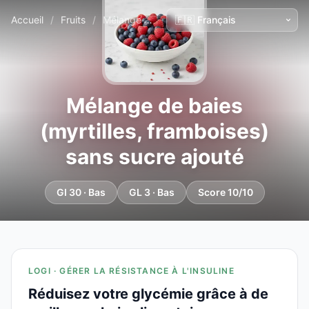
Accueil
/
Fruits
/
Mélange de baies (myrtilles, framboises) sans sucre ajouté
Mélange de baies
(myrtilles, framboises)
sans sucre ajouté
GI 30 · Bas
GL 3 · Bas
Score 10/10
LOGI · GÉRER LA RÉSISTANCE À L'INSULINE
Réduisez votre glycémie grâce à de