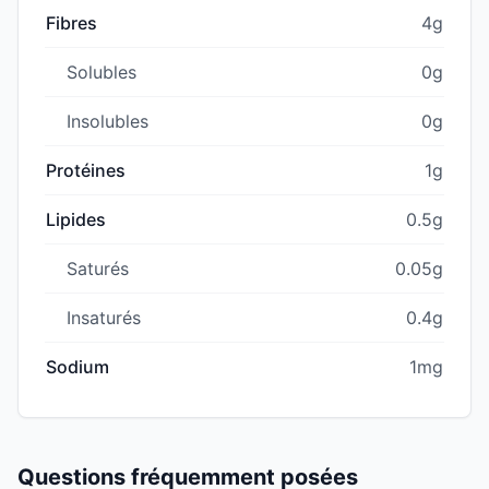
Fibres
4g
Solubles
0g
Insolubles
0g
Protéines
1g
Lipides
0.5g
Saturés
0.05g
Insaturés
0.4g
Sodium
1mg
Questions fréquemment posées