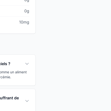
0g
10mg
iels ?
 comme un aliment
ycémie.
ouffrant de