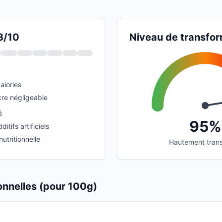
3/10
Niveau de transfor
alories
re négligeable
é
95%
itifs artificiels
utritionnelle
Hautement tran
ionnelles (pour 100g)