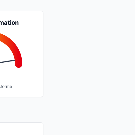
mation
sformé