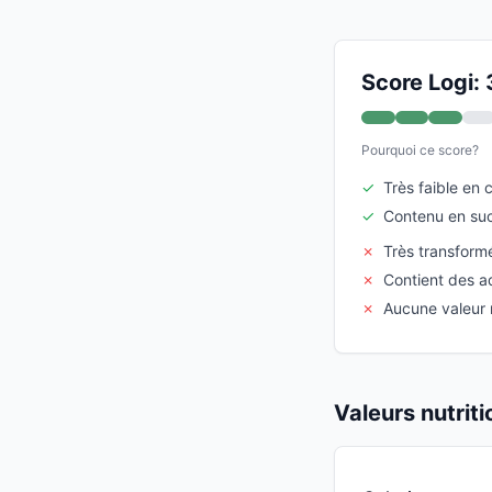
Score Logi: 
Pourquoi ce score?
✓
Très faible en c
✓
Contenu en suc
✗
Très transform
✗
Contient des add
✗
Aucune valeur n
Valeurs nutrit