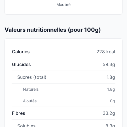
Modéré
Valeurs nutritionnelles (pour 100g)
Calories
228 kcal
Glucides
58.3g
Sucres (total)
1.8g
Naturels
1.8g
Ajoutés
0g
Fibres
33.2g
Solubles
8.3g