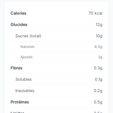
Calories
70 kcal
Glucides
12g
Sucres (total)
10g
Naturels
8.0g
Ajoutés
2g
Fibres
0.3g
Solubles
0.1g
Insolubles
0.2g
Protéines
0.5g