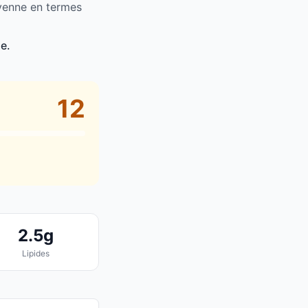
oyenne en termes
e.
12
2.5g
Lipides