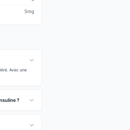
5mg
déré. Avec une
nsuline ?