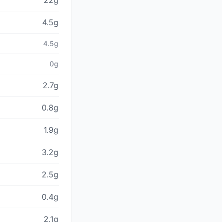
22g
4.5g
4.5g
0g
2.7g
0.8g
1.9g
3.2g
2.5g
0.4g
2.1g