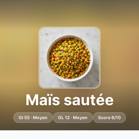
Maïs sautée
GI 55 · Moyen
GL 12 · Moyen
Score 6/10