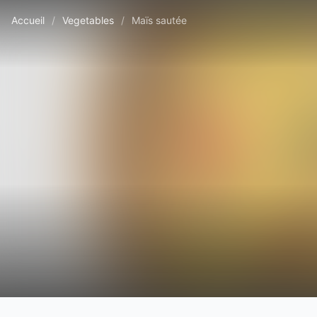
Accueil
/
Vegetables
/
Maïs sautée