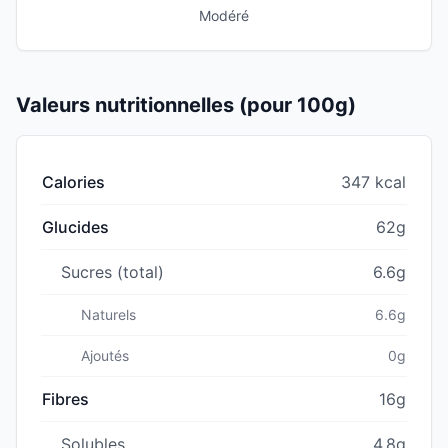
Modéré
Valeurs nutritionnelles (pour 100g)
Calories
347 kcal
Glucides
62g
Sucres (total)
6.6g
Naturels
6.6g
Ajoutés
0g
Fibres
16g
Solubles
4.8g