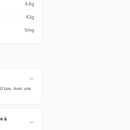
4.6g
43g
5mg
IG bas. Avec une
e à