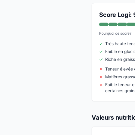
Score Logi: 
Pourquoi ce score?
✓
Très haute ten
✓
Faible en gluci
✓
Riche en graiss
✗
Teneur élevée 
✗
Matières grass
✗
Faible teneur e
certaines grain
Valeurs nutrit