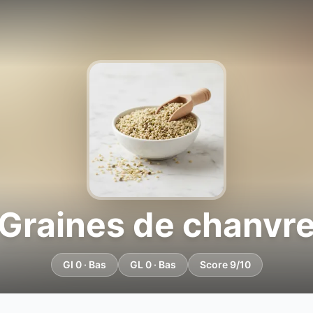
Graines de chanvr
GI 0 · Bas
GL 0 · Bas
Score 9/10