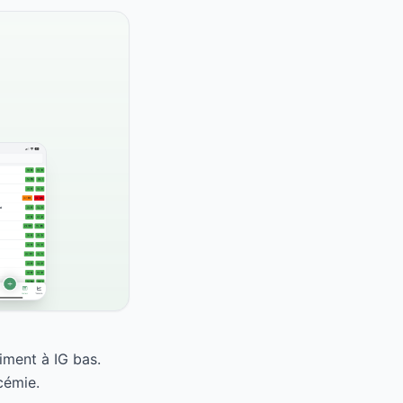
iment à IG bas.
cémie.