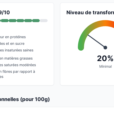
9/10
Niveau de transfor
eur en protéines
des et en sucre
es insaturées saines
20%
en matières grasses
es saturées modérées
Minimal
n fibres par rapport à
es
ionnelles (pour 100g)