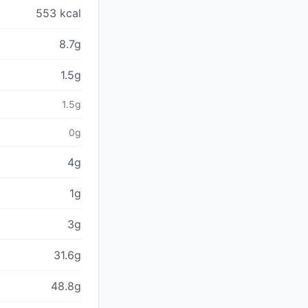
553 kcal
8.7g
1.5g
1.5g
0g
4g
1g
3g
31.6g
48.8g