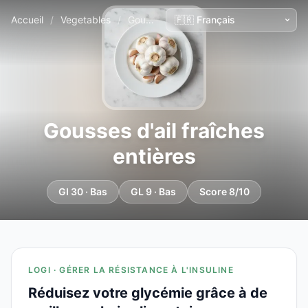
Accueil
/
Vegetables
/
Gousses d'ail fraîches entières
Gousses d'ail fraîches
entières
GI 30 · Bas
GL 9 · Bas
Score 8/10
LOGI · GÉRER LA RÉSISTANCE À L'INSULINE
Réduisez votre glycémie grâce à de