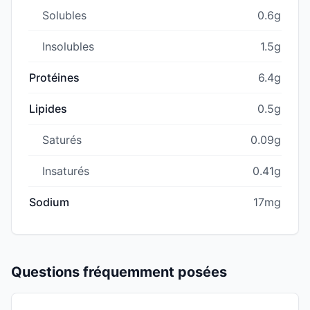
Solubles
0.6g
Insolubles
1.5g
Protéines
6.4g
Lipides
0.5g
Saturés
0.09g
Insaturés
0.41g
Sodium
17mg
Questions fréquemment posées