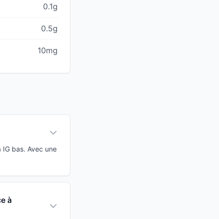
0.1g
0.5g
10mg
 IG bas. Avec une
e à