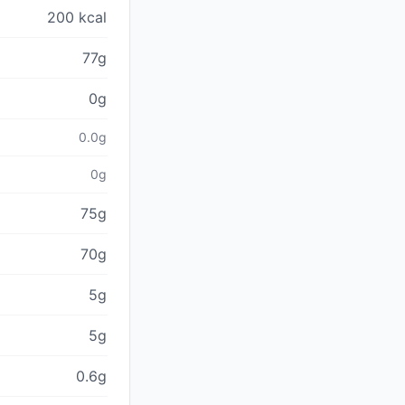
200 kcal
77g
0g
0.0g
0g
75g
70g
5g
5g
0.6g