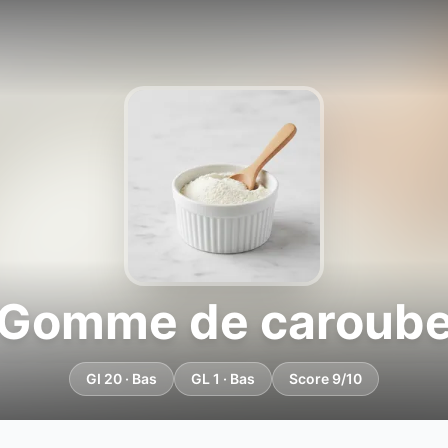
Gomme de caroub
GI 20 · Bas
GL 1 · Bas
Score 9/10