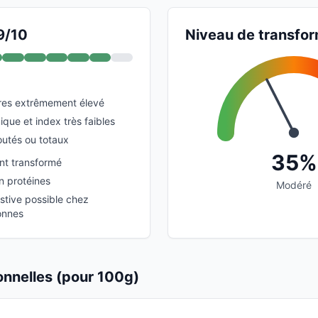
9/10
Niveau de transfor
res extrêmement élevé
que et index très faibles
outés ou totaux
35%
ent transformé
n protéines
Modéré
estive possible chez
onnes
ionnelles (pour 100g)