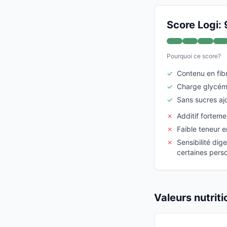
Score Logi: 
Pourquoi ce score?
✓
Contenu en fib
✓
Charge glycémi
✓
Sans sucres aj
✗
Additif fortem
✗
Faible teneur e
✗
Sensibilité dig
certaines pers
Valeurs nutrit