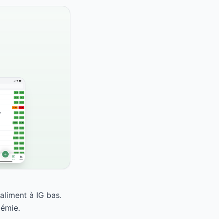
liment à IG bas.
cémie.