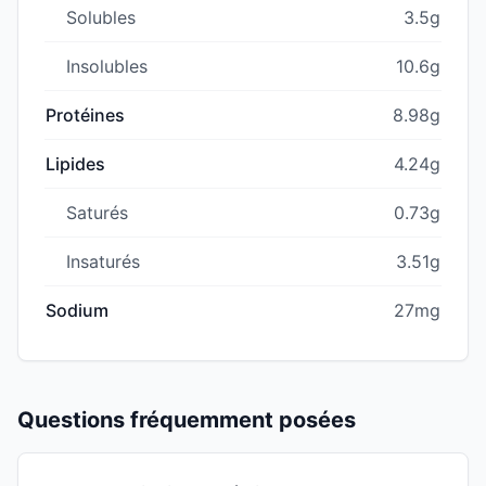
Solubles
3.5g
Insolubles
10.6g
Protéines
8.98g
Lipides
4.24g
Saturés
0.73g
Insaturés
3.51g
Sodium
27mg
Questions fréquemment posées