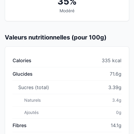
35%
Modéré
Valeurs nutritionnelles (pour 100g)
Calories
335 kcal
Glucides
71.6g
Sucres (total)
3.39g
Naturels
3.4g
Ajoutés
0g
Fibres
14.1g