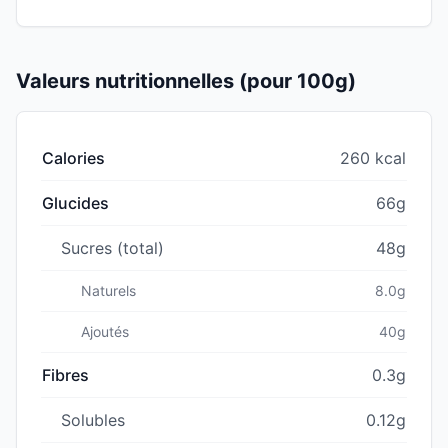
Valeurs nutritionnelles (pour 100g)
Calories
260 kcal
Glucides
66g
Sucres (total)
48g
Naturels
8.0g
Ajoutés
40g
Fibres
0.3g
Solubles
0.12g