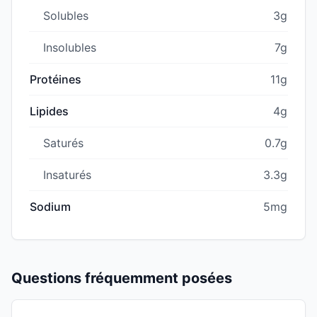
Solubles
3g
Insolubles
7g
Protéines
11g
Lipides
4g
Saturés
0.7g
Insaturés
3.3g
Sodium
5mg
Questions fréquemment posées