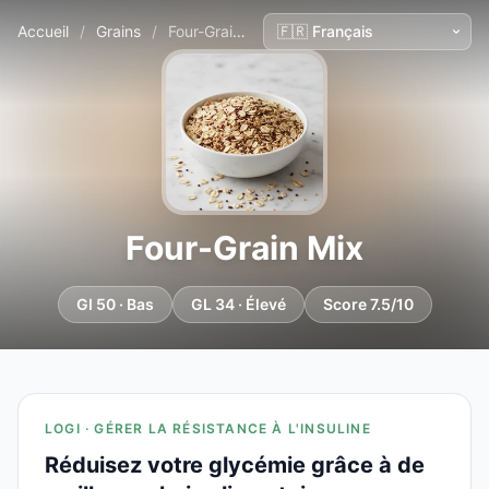
Accueil
/
Grains
/
Four-Grain Mix
Four-Grain Mix
GI 50 · Bas
GL 34 · Élevé
Score 7.5/10
LOGI · GÉRER LA RÉSISTANCE À L'INSULINE
Réduisez votre glycémie grâce à de