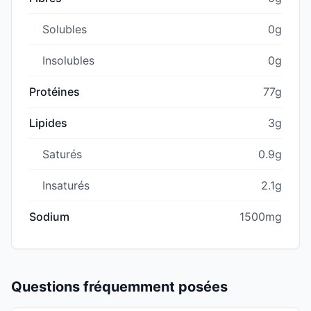
Solubles
0g
Insolubles
0g
Protéines
77g
Lipides
3g
Saturés
0.9g
Insaturés
2.1g
Sodium
1500mg
Questions fréquemment posées