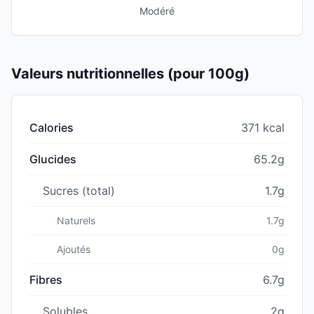
Modéré
Valeurs nutritionnelles (pour 100g)
Calories
371 kcal
Glucides
65.2g
Sucres (total)
1.7g
Naturels
1.7g
Ajoutés
0g
Fibres
6.7g
Solubles
2g