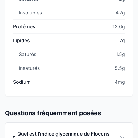
Insolubles
4.7g
Protéines
13.6g
Lipides
7g
Saturés
1.5g
Insaturés
5.5g
Sodium
4mg
Questions fréquemment posées
Quel est l'indice glycémique de Flocons