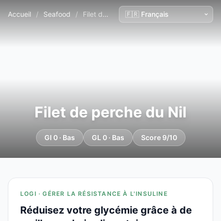
Accueil
/
Seafood
/
Filet de perche du Nil
Filet de perche du Nil
GI 0 · Bas
GL 0 · Bas
Score 9/10
LOGI · GÉRER LA RÉSISTANCE À L'INSULINE
Réduisez votre glycémie grâce à de