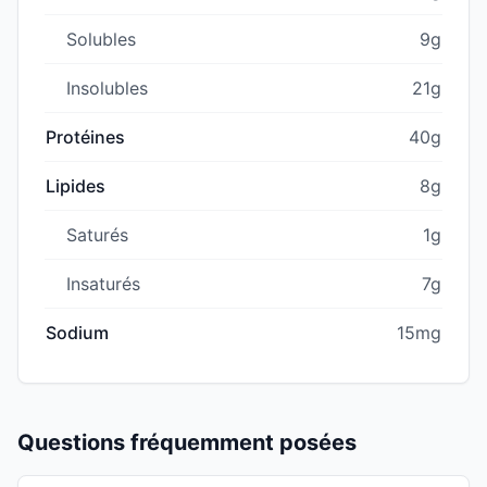
Solubles
9g
Insolubles
21g
Protéines
40g
Lipides
8g
Saturés
1g
Insaturés
7g
Sodium
15mg
Questions fréquemment posées