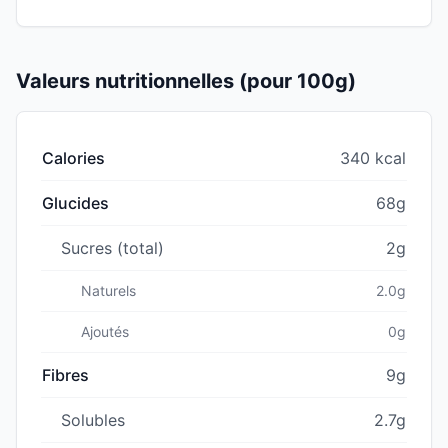
Valeurs nutritionnelles (pour 100g)
Calories
340 kcal
Glucides
68g
Sucres (total)
2g
Naturels
2.0g
Ajoutés
0g
Fibres
9g
Solubles
2.7g