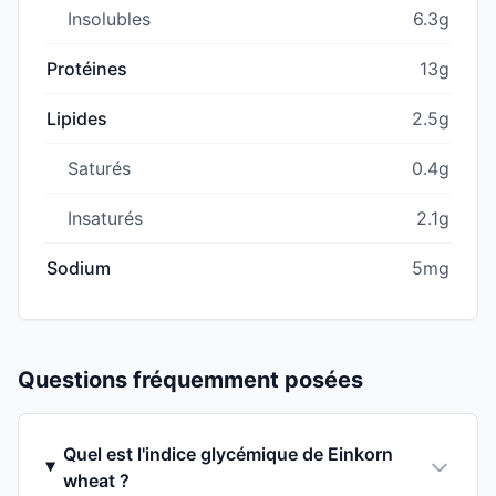
Insolubles
6.3g
Protéines
13g
Lipides
2.5g
Saturés
0.4g
Insaturés
2.1g
Sodium
5mg
Questions fréquemment posées
Quel est l'indice glycémique de Einkorn
wheat ?