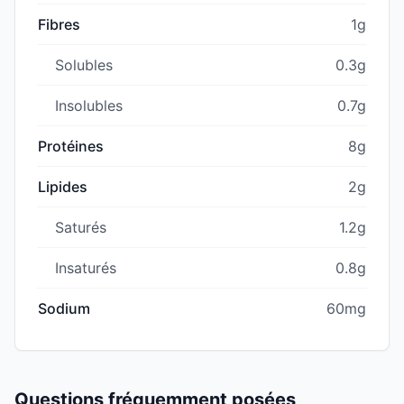
Fibres
1g
Solubles
0.3g
Insolubles
0.7g
Protéines
8g
Lipides
2g
Saturés
1.2g
Insaturés
0.8g
Sodium
60mg
Questions fréquemment posées