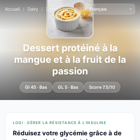
Accueil
/
Dairy
/
Dessert protéiné à la mangue et à la fruit de la passion
Dessert protéiné à la
mangue et à la fruit de la
passion
GI 45 · Bas
GL 5 · Bas
Score 7.5/10
LOGI · GÉRER LA RÉSISTANCE À L'INSULINE
Réduisez votre glycémie grâce à de