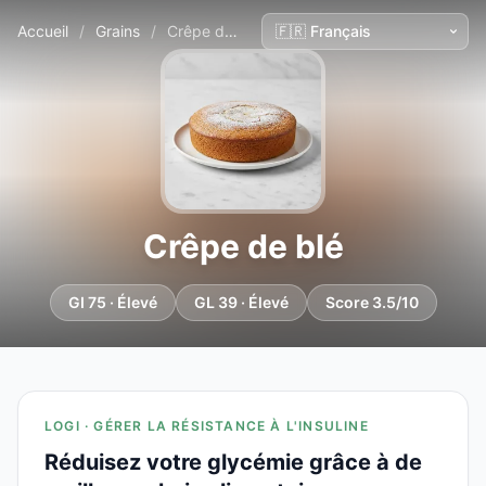
Accueil
/
Grains
/
Crêpe de blé
Crêpe de blé
GI 75 · Élevé
GL 39 · Élevé
Score 3.5/10
LOGI · GÉRER LA RÉSISTANCE À L'INSULINE
Réduisez votre glycémie grâce à de