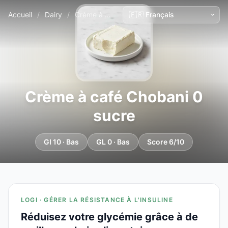
Accueil
/
Dairy
/
Crème à café Chobani 0 sucre
Crème à café Chobani 0
sucre
GI 10 · Bas
GL 0 · Bas
Score 6/10
LOGI · GÉRER LA RÉSISTANCE À L'INSULINE
Réduisez votre glycémie grâce à de