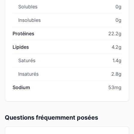
Solubles
0g
Insolubles
0g
Protéines
22.2g
Lipides
4.2g
Saturés
1.4g
Insaturés
2.8g
Sodium
53mg
Questions fréquemment posées