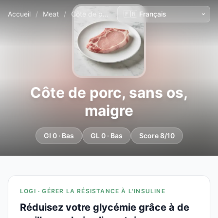
Accueil
/
Meat
/
Côte de porc, sans os, maigre
Côte de porc, sans os,
maigre
GI 0 · Bas
GL 0 · Bas
Score 8/10
LOGI · GÉRER LA RÉSISTANCE À L'INSULINE
Réduisez votre glycémie grâce à de