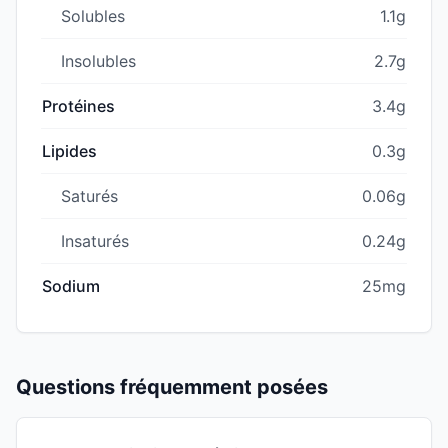
Solubles
1.1g
Insolubles
2.7g
Protéines
3.4g
Lipides
0.3g
Saturés
0.06g
Insaturés
0.24g
Sodium
25mg
Questions fréquemment posées