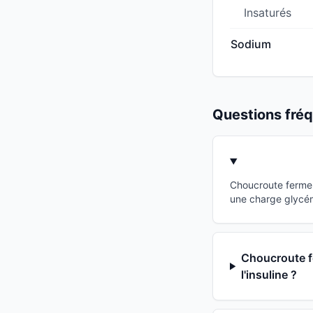
Insaturés
Sodium
Questions fr
Choucroute fermen
une charge glycém
Choucroute fe
l'insuline ?