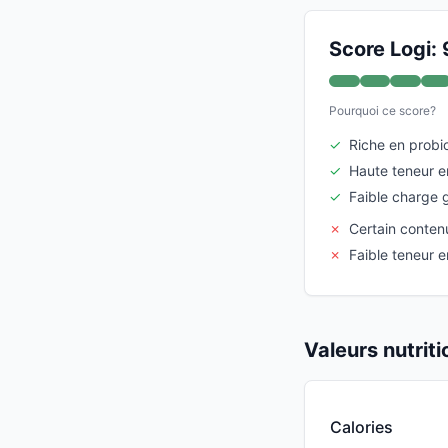
Score Logi: 
Pourquoi ce score?
✓
Riche en probi
✓
Haute teneur e
✓
Faible charge 
✗
Certain conten
✗
Faible teneur e
Valeurs nutrit
Calories