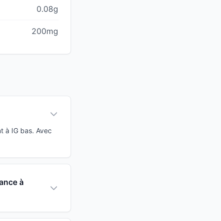
0.08g
200mg
t à IG bas. Avec
tance à