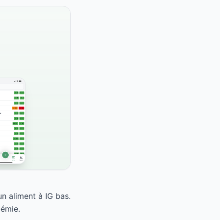
n aliment à IG bas.
cémie.