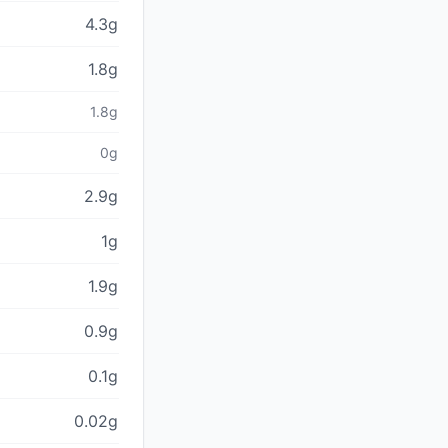
4.3g
1.8g
1.8g
0g
2.9g
1g
1.9g
0.9g
0.1g
0.02g