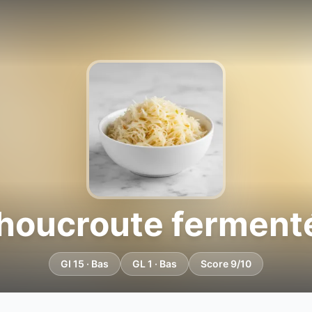
houcroute ferment
GI 15 · Bas
GL 1 · Bas
Score 9/10