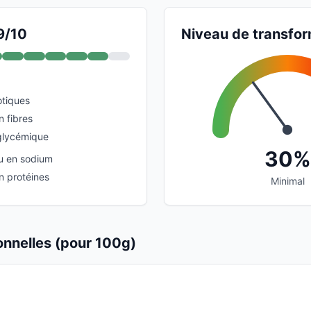
9/10
Niveau de transfor
otiques
n fibres
glycémique
30%
u en sodium
n protéines
Minimal
ionnelles (pour 100g)