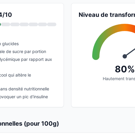
 4/10
Niveau de transfor
n glucides
ale de sucre par portion
glycémique par rapport aux
80%
cool qui altère le
Hautement tran
sans densité nutritionnelle
ovoquer un pic d'insuline
ionnelles (pour 100g)