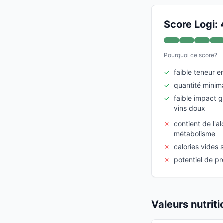
Score Logi:
Pourquoi ce score?
✓
faible teneur e
✓
quantité minim
✓
faible impact 
vins doux
✗
contient de l'al
métabolisme
✗
calories vides 
✗
potentiel de pr
Valeurs nutrit