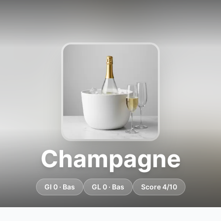
Champagne
GI 0 · Bas
GL 0 · Bas
Score 4/10