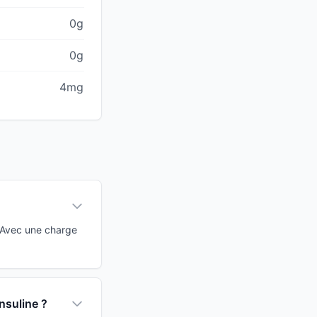
0g
0g
4mg
 Avec une charge
nsuline ?