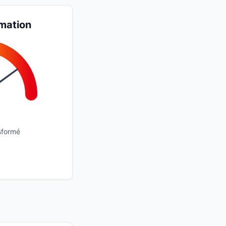
mation
sformé